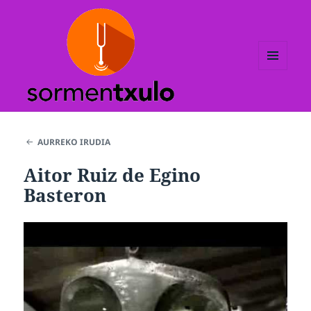
MENUA
ETA
WIDGETAK
AURREKO IRUDIA
Aitor Ruiz de Egino
Basteron