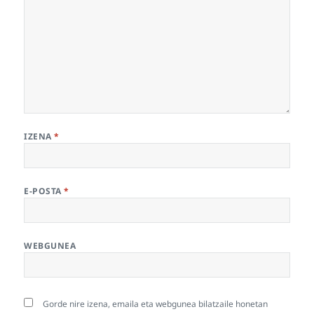
IZENA
*
E-POSTA
*
WEBGUNEA
Gorde nire izena, emaila eta webgunea bilatzaile honetan