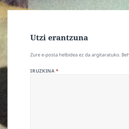
Utzi erantzuna
Zure e-posta helbidea ez da argitaratuko.
Be
IRUZKINA
*