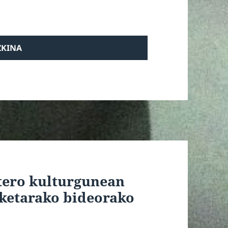
stero kulturgunean
sketarako bideorako