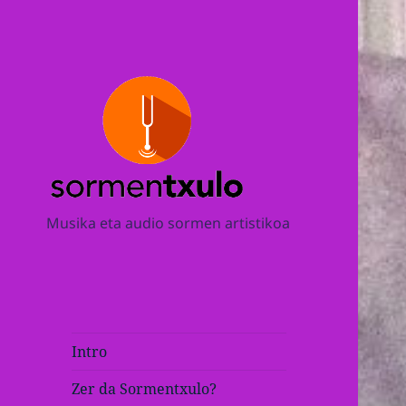
Musika eta audio sormen artistikoa
Intro
Zer da Sormentxulo?