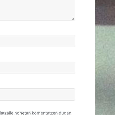
ilatzaile honetan komentatzen dudan