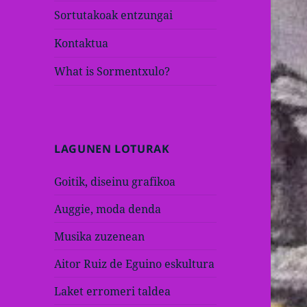
Sortutakoak entzungai
Kontaktua
What is Sormentxulo?
LAGUNEN LOTURAK
Goitik, diseinu grafikoa
Auggie, moda denda
Musika zuzenean
Aitor Ruiz de Eguino eskultura
Laket erromeri taldea