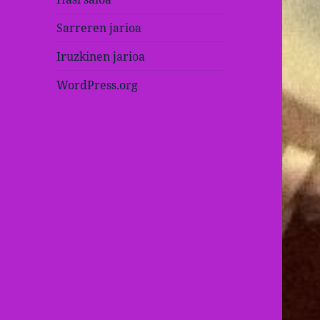
Sarreren jarioa
Iruzkinen jarioa
WordPress.org