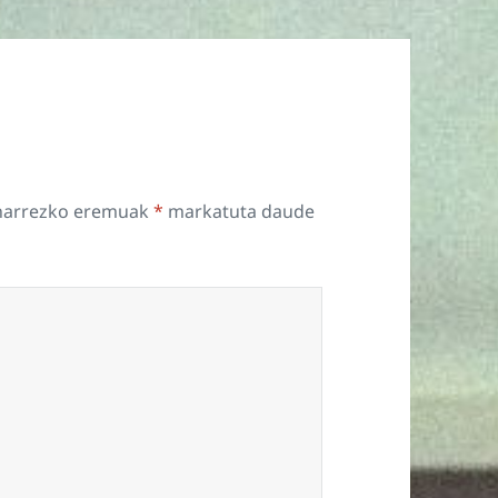
harrezko eremuak
*
markatuta daude