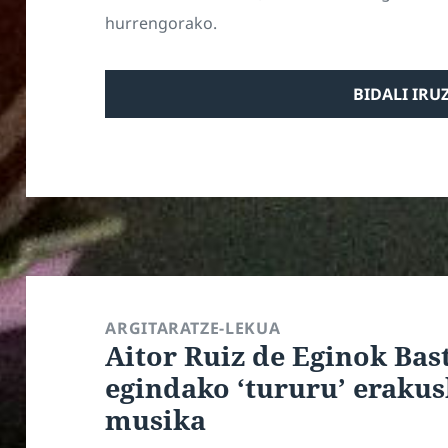
hurrengorako.
Bidalketetan
zehar
ARGITARATZE-LEKUA
Aitor Ruiz de Eginok Ba
nabigatu
egindako ‘tururu’ eraku
musika