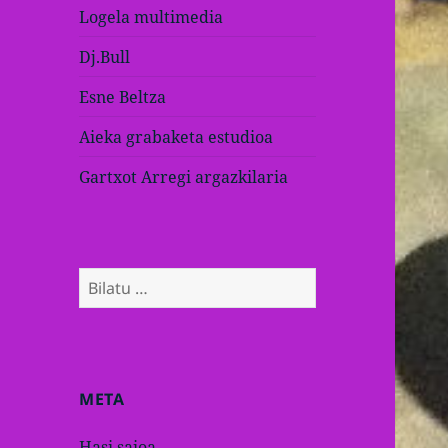
Logela multimedia
Dj.Bull
Esne Beltza
Aieka grabaketa estudioa
Gartxot Arregi argazkilaria
Bilatu:
META
Hasi saioa