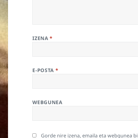
IZENA
*
E-POSTA
*
WEBGUNEA
Gorde nire izena, emaila eta webgunea b