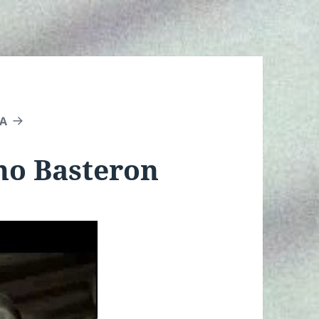
A
ino Basteron