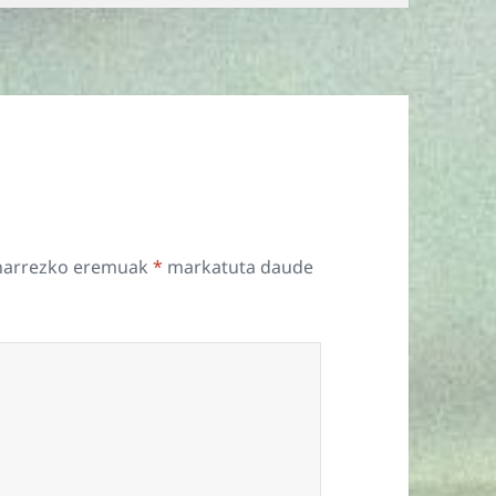
harrezko eremuak
*
markatuta daude