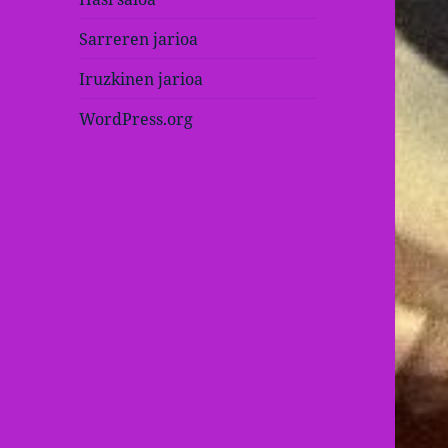
Sarreren jarioa
Iruzkinen jarioa
WordPress.org