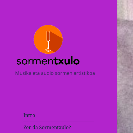
Musika eta audio sormen artistikoa
Intro
Zer da Sormentxulo?