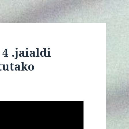
 .jaialdi
tutako