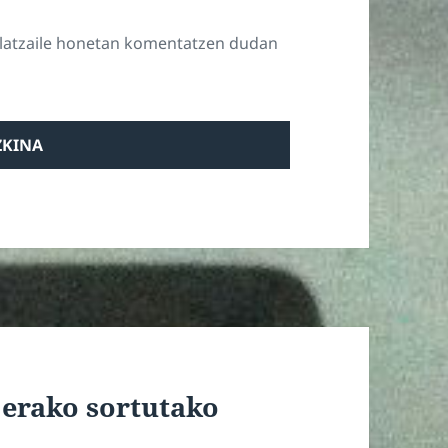
ilatzaile honetan komentatzen dudan
 erako sortutako