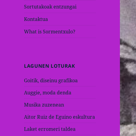
Sortutakoak entzungai
Kontaktua
What is Sormentxulo?
LAGUNEN LOTURAK
Goitik, diseinu grafikoa
Auggie, moda denda
Musika zuzenean
Aitor Ruiz de Eguino eskultura
Laket erromeri taldea