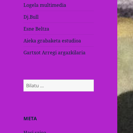
Logela multimedia
Dj.Bull
Esne Beltza
Aieka grabaketa estudioa
Gartxot Arregi argazkilaria
Bilatu:
META
Hasi saioa