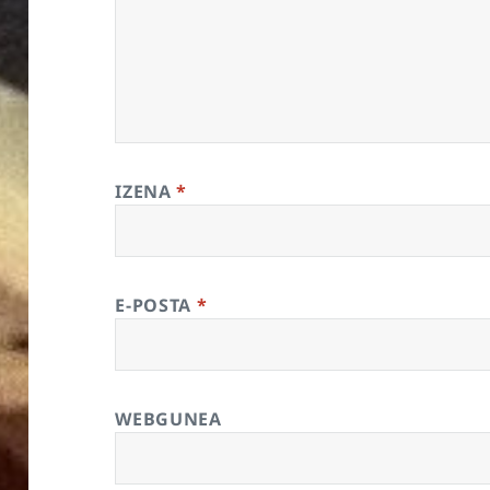
IZENA
*
E-POSTA
*
WEBGUNEA