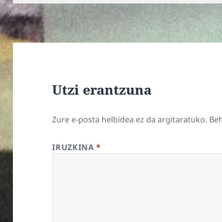
Utzi erantzuna
Zure e-posta helbidea ez da argitaratuko.
Be
IRUZKINA
*