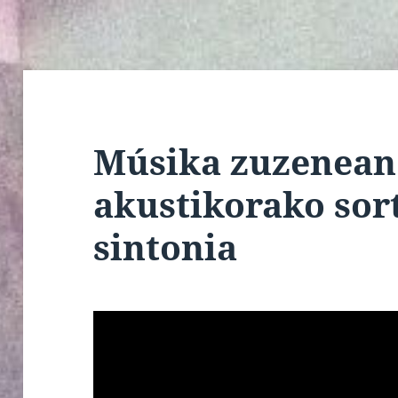
Músika zuzenean 4
akustikorako sor
sintonia