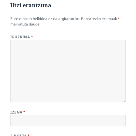
Utzi erantzuna
Zure e-posta helbidea ez da argitaratuko.
Beharrezko eremuak
*
markatuta daude
IRUZKINA
*
IZENA
*
E-POSTA
*