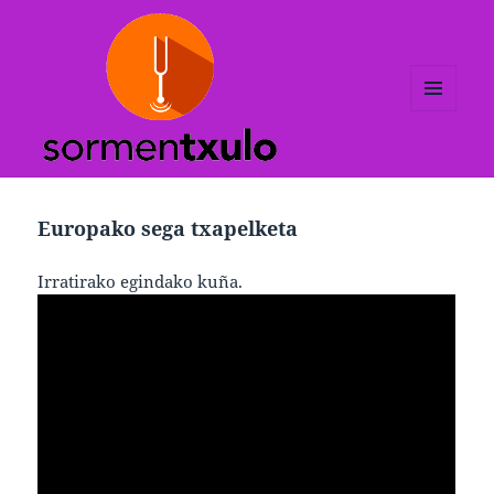
MENUA
ETA
WIDGETAK
Europako sega txapelketa
Irratirako egindako kuña.